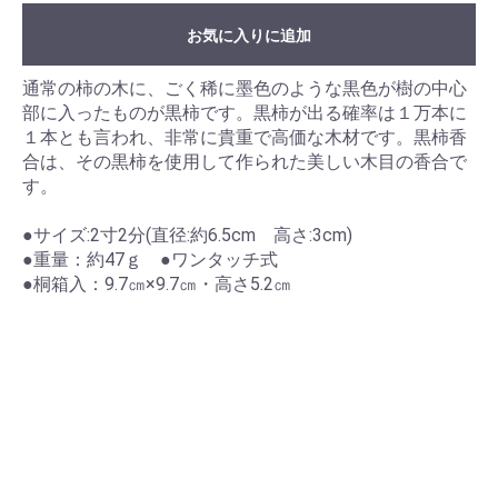
お気に入りに追加
通常の柿の木に、ごく稀に墨色のような黒色が樹の中心
部に入ったものが黒柿です。黒柿が出る確率は１万本に
１本とも言われ、非常に貴重で高価な木材です。黒柿香
合は、その黒柿を使用して作られた美しい木目の香合で
す。
●サイズ:2寸2分(直径:約6.5cm 高さ:3cm)
●重量：約47ｇ ●ワンタッチ式
●桐箱入：9.7㎝×9.7㎝・高さ5.2㎝
お買い物を続ける
カートへ進む