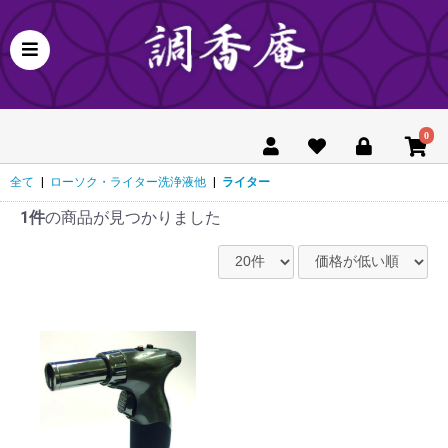
0
全て
|
ローソク・ライター洗浄液他
|
ライター
1件
の商品が見つかりました