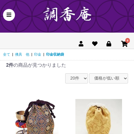
0
全て
|
佛具 他
|
印金
|
印金収納袋
2件
の商品が見つかりました