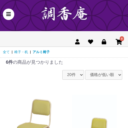
0
全て
|
椅子・机
|
アルミ椅子
6件
の商品が見つかりました