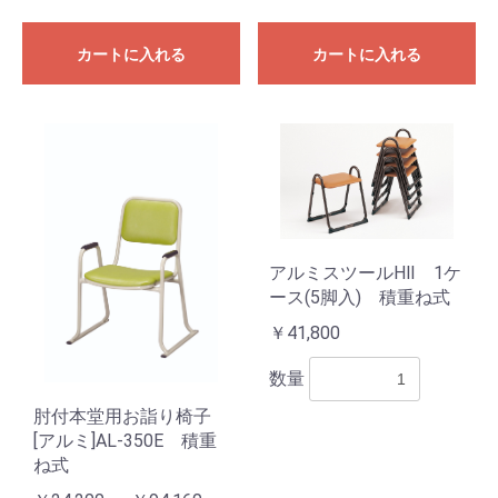
カートに入れる
カートに入れる
アルミスツールHⅡ 1ケ
ース(5脚入) 積重ね式
￥41,800
数量
肘付本堂用お詣り椅子
[アルミ]AL-350E 積重
ね式