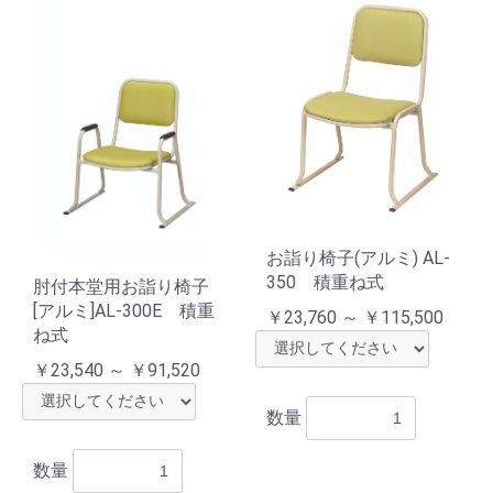
お詣り椅子(アルミ) AL-
350 積重ね式
肘付本堂用お詣り椅子
[アルミ]AL-300E 積重
￥23,760 ～ ￥115,500
ね式
お買い物を続ける
カートへ進む
￥23,540 ～ ￥91,520
数量
数量