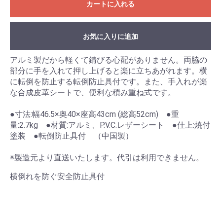
カートに入れる
お気に入りに追加
アルミ製だから軽くて錆びる心配がありません。両脇の
部分に手を入れて押し上げると楽に立ちあがれます。横
に転倒を防止する転倒防止具付です。また、手入れが楽
な合成皮革シートで、便利な積み重ね式です。
●寸法:幅46.5×奥40×座高43cm (総高52cm) ●重
量:2.7kg ●材質:アルミ、P.V.C.レザーシート ●仕上:焼付
お買い物を続ける
カートへ進む
塗装 ●転倒防止具付 （中国製）
※製造元より直送いたします。代引は利用できません。
横倒れを防ぐ安全防止具付