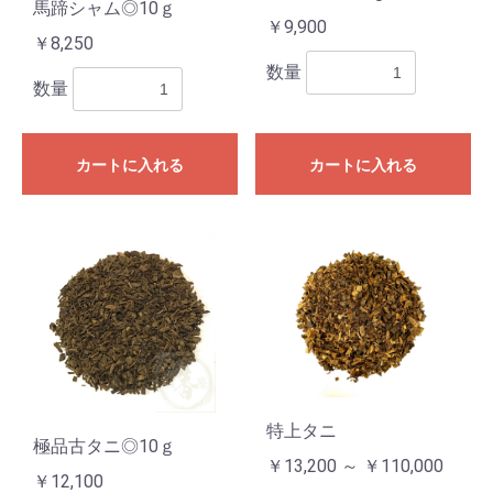
馬蹄シャム◎10ｇ
￥9,900
￥8,250
数量
数量
カートに入れる
カートに入れる
特上タニ
極品古タニ◎10ｇ
￥13,200 ～ ￥110,000
￥12,100