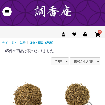
0
全て
|
香木 沈香
|
沈香・刻み（粉末）
45件
の商品が見つかりました