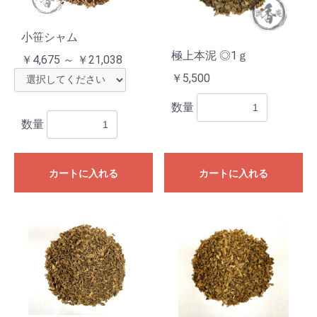
小笹シャム
極上本泥 ◎1ｇ
￥4,675 ～ ￥21,038
￥5,500
数量
数量
カートに入れる
カートに入れる