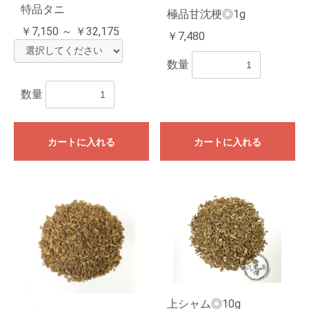
特品タニ
極品甘沈梗◎1g
￥7,150 ～ ￥32,175
￥7,480
数量
数量
カートに入れる
カートに入れる
上シャム◎10g