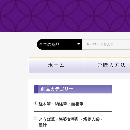
ホーム
ご購入方法
商品カテゴリー
経木筆・納経筆・面相筆
経木筆（木札専用筆）
納経筆(納経帳専用）
面相筆
とうば筆・塔婆文字削・塔婆入袋・
墨汁