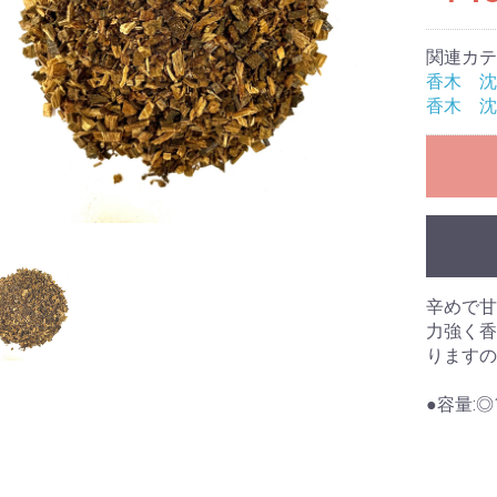
関連カテ
香木 沈
香木 沈
香炉
辛めで甘
力強く香
りますの
●容量: