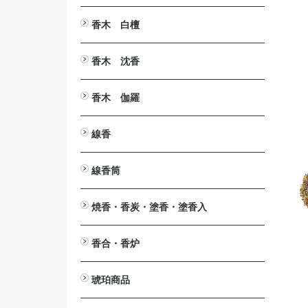
とうば筆
塔婆文字削り
塔婆入れ袋
塔婆・経木・木面専用墨液
香木 白檀
白檀・刻み
白檀・切葉
白檀・角割（分割）
白檀・塗香入
白檀・香合
白檀・腕輪（念珠）
白檀木・彫刻
入浴剤 カッコウ・白檀
白檀の香りの消毒液
香木 沈香
沈香・刻み（粉末）
沈香・爪 割 笹
沈香・原木
沈香・香合
沈香・香炉
沈香・ストラップ
沈香・腕輪
沈香・芴
沈香・彫刻
香木 伽羅
伽羅・刻み
伽羅・小割/細割
伽羅・角割（分割）
伽羅・原木
伽羅・ストラップ
線香
短寸（中寸）白檀・沈香
伽羅（伽羅調）・短寸（中寸）
長寸 白檀・沈香
伽羅（伽羅調）・長寸
大薫 白檀・沈香
伽羅（伽羅調）・大薫
ミニ寸・渦巻・防虫香
線香筒
ミニ寸
渦巻
渦巻用
防虫香
黒檀
紫檀
欅（けやき）
桜
焼香・香炭・塗香・塗香入
焼香
鳳命沈香
香炭
灰ならし・灰ふるい
燃香
常香盤用抜型
塗香
塗香入
香合・香炉
香合
香炉
琥珀商品