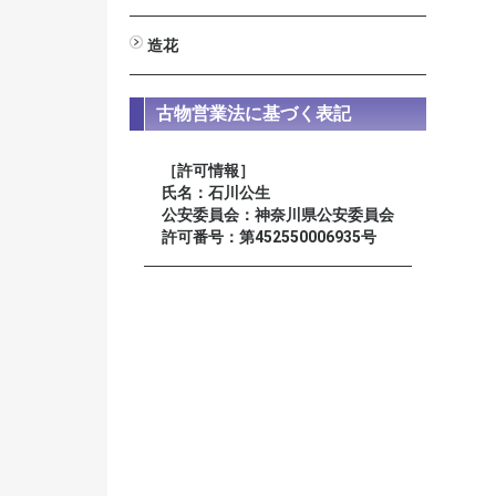
男性用
女性用
星月菩提樹
装束念珠 尺八寸
造花
びしゃく
しきみ
高野槇
新ヒバ
若松
シルク常花 蓮
ミニ常花 蓮
仏花
榊
古物営業法に基づく表記
［許可情報］
氏名：石川公生
公安委員会：神奈川県公安委員会
許可番号：第452550006935号