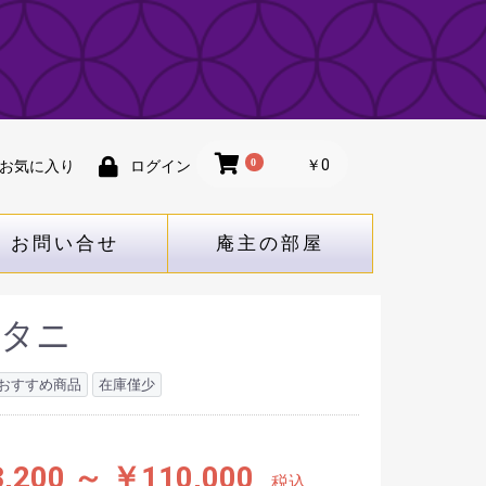
0
￥0
お気に入り
ログイン
お問い合せ
庵主の部屋
上タニ
おすすめ商品
在庫僅少
,200 ～ ￥110,000
税込