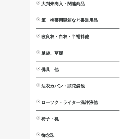
大判朱肉入・関連商品
大判朱肉入
詰替用朱肉
印じょく台
堆朱印盒
補充用液
筆 携帯用硯箱など書道用品
携帯用硯箱
小筆
中筆
太筆
墨池
筆掛け
筆立
硯
墨汁
改良衣・白衣・半襦袢他
改良衣
作務衣・掲載一時停止中
白衣・掲載一時停止中
半襦袢・掲載一時停止中
マジック帯
羽織・半纏・販売終了
下着
防寒カバー・販売終了
法衣箪笥・販売終了
足袋、草履
足袋
草履
佛具 他
法要台
戒名用紙入
印金
見台>自在見台
六角畳台
笏
絡子環
傘
ペーパーハンガー
ワイヤレスアンプ関連商品
拡声器>ハンズフリー拡声器
仏具洗浄液
案内板・パンフレッドスタンド
法衣カバン・頭陀袋他
印金収
法衣カバン
頭陀袋（袋物）
ローソク・ライター洗浄液他
洋ローソク>日之出富士
ローカット
ローがとれます
ライター
芯切り鋏
洗浄液
椅子・机
ニュー
2001
御詠歌テーブルⅡ
御詠歌用スツール
木製椅子
スチール椅子
アルミ椅子
座椅子
法事・接客机
御念珠
おとも