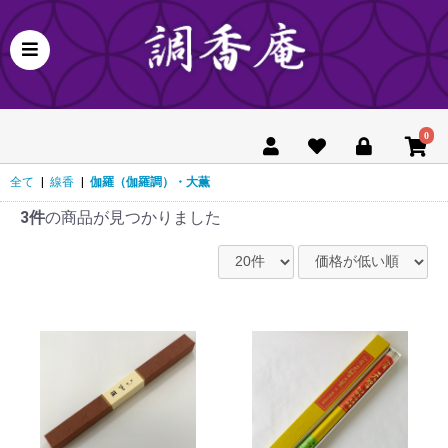
0
全て
|
線香
|
伽羅（伽羅調）・大薫
3件
の商品が見つかりました