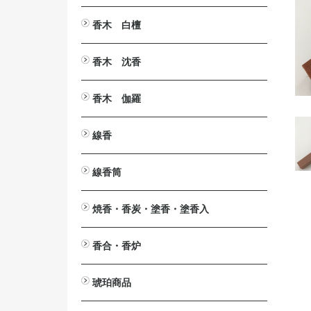
とうば筆
塔婆文字削り
塔婆入れ袋
塔婆・経木・木面専用墨液
香木 白檀
白檀・刻み
白檀・切葉
白檀・角割（分割）
白檀・塗香入
白檀・香合
白檀・腕輪（念珠）
白檀木・彫刻
入浴剤 カッコウ・白檀
白檀の香りの消毒液
香木 沈香
沈香・刻み（粉末）
沈香・爪 割 笹
沈香・原木
沈香・香合
沈香・香炉
沈香・ストラップ
沈香・腕輪
沈香・芴
沈香・彫刻
香木 伽羅
伽羅・刻み
伽羅・小割/細割
伽羅・角割（分割）
伽羅・原木
伽羅・ストラップ
線香
短寸（中寸）白檀・沈香
伽羅（伽羅調）・短寸（中寸）
長寸 白檀・沈香
伽羅（伽羅調）・長寸
大薫 白檀・沈香
伽羅（伽羅調）・大薫
ミニ寸・渦巻・防虫香
線香筒
ミニ寸
渦巻
渦巻用
防虫香
黒檀
紫檀
欅（けやき）
桜
焼香・香炭・塗香・塗香入
焼香
鳳命沈香
香炭
灰ならし・灰ふるい
燃香
常香盤用抜型
塗香
塗香入
香合・香炉
香合
香炉
琥珀商品