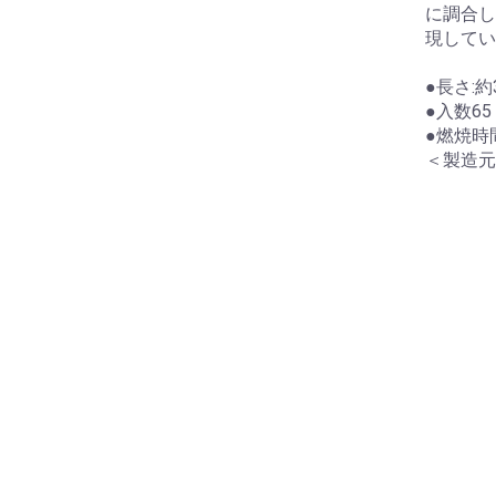
に調合し
現してい
●長さ:約3
●入数6
●燃焼時
＜製造元
お買い物を続ける
カートへ進む
納袋
テガール
洗浄液
にいーす専用カバン