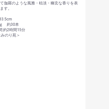
て伽羅のような風雅・枯淡・幽玄な香りを表
ます。
3.5cm
5ｇ 約30本
間:約2時間15分
:みのり苑＞