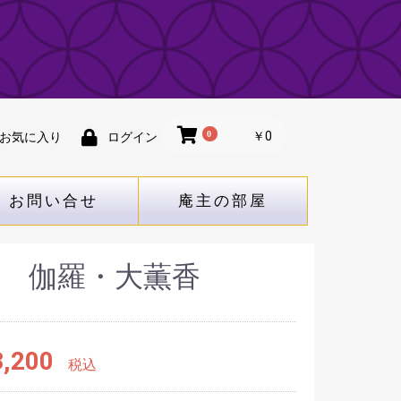
0
￥0
お気に入り
ログイン
お問い合せ
庵主の部屋
 伽羅・大薫香
,200
税込