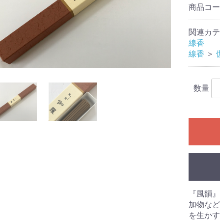
商品コ
関連カテ
線香
線香
＞
数量
香炉
『風韻』
加物など
を生かす