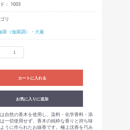
ード：
1003
ゴリ
伽羅（伽羅調）・大薫
カートに入れる
お気に入りに追加
は自然の香木を使用し、染料・化学香料・添
は一切使用せず、香木の純粋な香りと持ち味
ように作られたお線香です。極上沈香を巧み