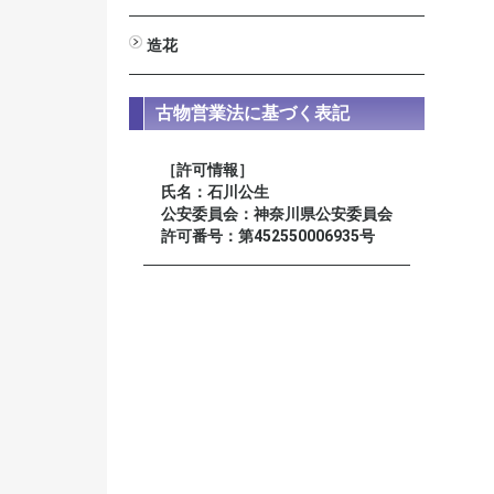
男性用
女性用
星月菩提樹
装束念珠 尺八寸
造花
びしゃく
しきみ
高野槇
新ヒバ
若松
シルク常花 蓮
ミニ常花 蓮
仏花
榊
古物営業法に基づく表記
［許可情報］
氏名：石川公生
公安委員会：神奈川県公安委員会
許可番号：第452550006935号