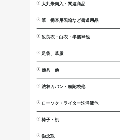
大判朱肉入・関連商品
大判朱肉入
詰替用朱肉
印じょく台
堆朱印盒
補充用液
筆 携帯用硯箱など書道用品
携帯用硯箱
小筆
中筆
太筆
墨池
筆掛け
筆立
硯
墨汁
改良衣・白衣・半襦袢他
改良衣
作務衣・掲載一時停止中
白衣・掲載一時停止中
半襦袢・掲載一時停止中
マジック帯
羽織・半纏・販売終了
下着
防寒カバー・販売終了
法衣箪笥・販売終了
足袋、草履
足袋
草履
佛具 他
法要台
戒名用紙入
印金
見台>自在見台
六角畳台
笏
絡子環
傘
ペーパーハンガー
ワイヤレスアンプ関連商品
拡声器>ハンズフリー拡声器
仏具洗浄液
案内板・パンフレッドスタンド
法衣カバン・頭陀袋他
印金収
法衣カバン
頭陀袋（袋物）
ローソク・ライター洗浄液他
洋ローソク>日之出富士
ローカット
ローがとれます
ライター
芯切り鋏
洗浄液
椅子・机
ニュー
2001
御詠歌テーブルⅡ
御詠歌用スツール
木製椅子
スチール椅子
アルミ椅子
座椅子
法事・接客机
御念珠
おとも