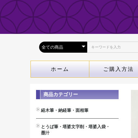
ホーム
ご購入方法
商品カテゴリー
経木筆・納経筆・面相筆
経木筆（木札専用筆）
納経筆(納経帳専用）
面相筆
とうば筆・塔婆文字削・塔婆入袋・
墨汁