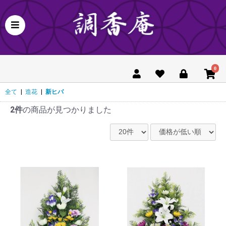
0
全て
|
造花
|
新ヒバ
2件
の商品が見つかりました