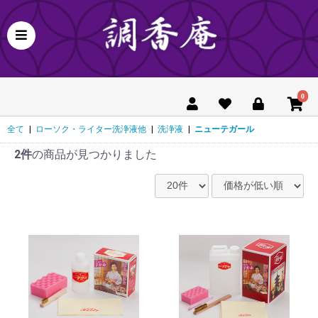
0
全て
|
ローソク・ライター洗浄液他
|
洗浄液
|
ニューテガール
2件
の商品が見つかりました