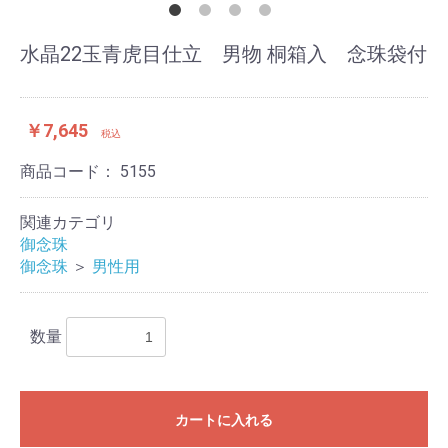
水晶22玉青虎目仕立 男物 桐箱入 念珠袋付
￥7,645
税込
商品コード：
5155
関連カテゴリ
御念珠
お買い物を続ける
カートへ進む
御念珠
＞
男性用
数量
カートに入れる