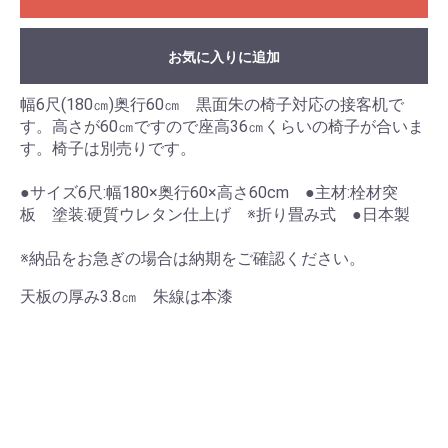
お気に入りに追加
幅6尺(180㎝)奥行60㎝ 黒面朱の椅子対応の接客机で
す。高さが60㎝ですので座高36㎝くらいの椅子が合いま
す。椅子は別売りです。
●サイズ6尺:幅180×奥行60×高さ60cm ●主材:栓材突
板 塗装:硬質ウレタン仕上げ ※折り畳み式 ●日本製
お買い物を続ける
カートへ進む
※納品をお急ぎの場合は納期をご確認ください。
天板の厚み3.8㎝ 朱線は本漆