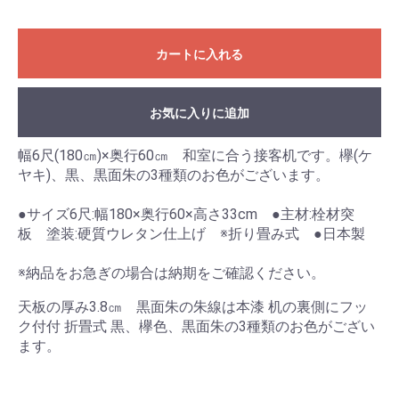
カートに入れる
お気に入りに追加
幅6尺(180㎝)×奥行60㎝ 和室に合う接客机です。欅(ケ
ヤキ)、黒、黒面朱の3種類のお色がございます。
●サイズ6尺:幅180×奥行60×高さ33cm ●主材:栓材突
お買い物を続ける
カートへ進む
板 塗装:硬質ウレタン仕上げ ※折り畳み式 ●日本製
※納品をお急ぎの場合は納期をご確認ください。
天板の厚み3.8㎝ 黒面朱の朱線は本漆 机の裏側にフッ
ク付付 折畳式 黒、欅色、黒面朱の3種類のお色がござい
ます。