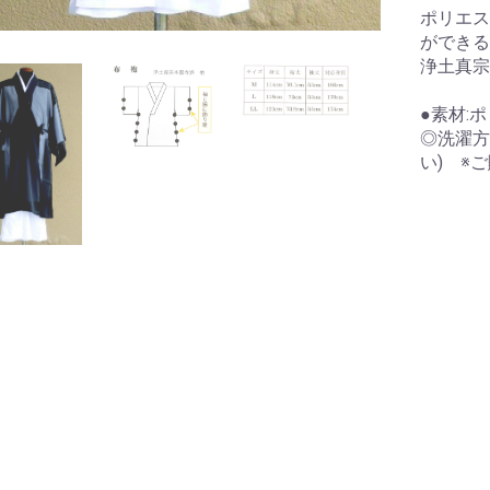
ポリエス
ができる
浄土真宗
●素材:
◎洗濯方
い) ※
お買い物を続ける
カートへ進む
納袋
テガール
洗浄液
にいーす専用カバン