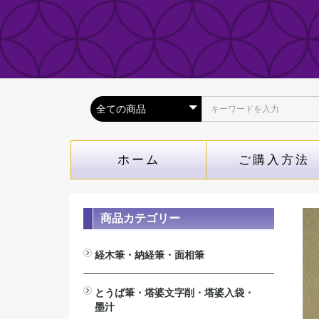
ホーム
ご購入方法
商品カテゴリー
経木筆・納経筆・面相筆
経木筆（木札専用筆）
納経筆(納経帳専用）
面相筆
とうば筆・塔婆文字削・塔婆入袋・
墨汁