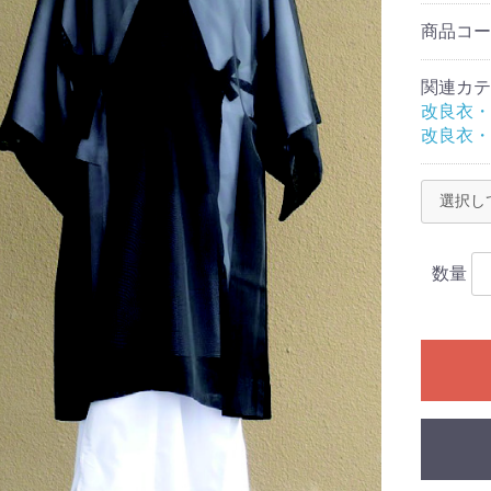
商品コ
関連カテ
改良衣・
改良衣・
香炉
数量