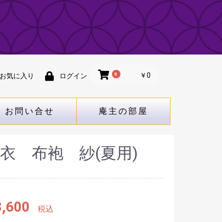
0
￥0
お気に入り
ログイン
お問い合せ
庵主の部屋
衣 布袍 紗(夏用)
,600
税込