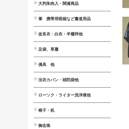
大判朱肉入・関連商品
大判朱肉入
詰替用朱肉
印じょく台
堆朱印盒
補充用液
筆 携帯用硯箱など書道用品
携帯用硯箱
小筆
中筆
太筆
墨池
筆掛け
筆立
硯
墨汁
改良衣・白衣・半襦袢他
改良衣
作務衣・掲載一時停止中
白衣・掲載一時停止中
半襦袢・掲載一時停止中
マジック帯
羽織・半纏・販売終了
下着
防寒カバー・販売終了
法衣箪笥・販売終了
足袋、草履
足袋
草履
佛具 他
法要台
戒名用紙入
印金
見台>自在見台
六角畳台
笏
絡子環
傘
ペーパーハンガー
ワイヤレスアンプ関連商品
拡声器>ハンズフリー拡声器
仏具洗浄液
案内板・パンフレッドスタンド
法衣カバン・頭陀袋他
印金収
法衣カバン
頭陀袋（袋物）
ローソク・ライター洗浄液他
洋ローソク>日之出富士
ローカット
ローがとれます
ライター
芯切り鋏
洗浄液
椅子・机
ニュー
2001
御詠歌テーブルⅡ
御詠歌用スツール
木製椅子
スチール椅子
アルミ椅子
座椅子
法事・接客机
御念珠
おとも