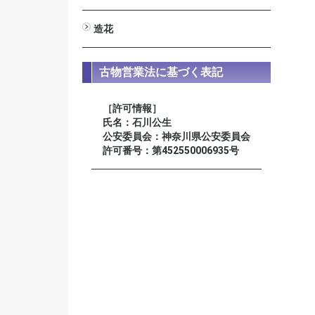
男性用
女性用
星月菩提樹
装束念珠 尺八寸
造花
びしゃく
しきみ
高野槇
新ヒバ
若松
シルク常花 蓮
ミニ常花 蓮
仏花
榊
古物営業法に基づく表記
［許可情報］
氏名：石川公生
公安委員会：神奈川県公安委員会
許可番号：第452550006935号