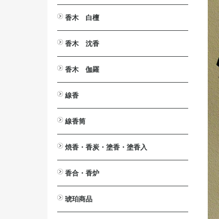
とうば筆
塔婆文字削り
塔婆入れ袋
塔婆・経木・木面専用墨液
香木 白檀
白檀・刻み
白檀・切葉
白檀・角割（分割）
白檀・塗香入
白檀・香合
白檀・腕輪（念珠）
白檀木・彫刻
入浴剤 カッコウ・白檀
白檀の香りの消毒液
香木 沈香
沈香・刻み（粉末）
沈香・爪 割 笹
沈香・原木
沈香・香合
沈香・香炉
沈香・ストラップ
沈香・腕輪
沈香・芴
沈香・彫刻
香木 伽羅
伽羅・刻み
伽羅・小割/細割
伽羅・角割（分割）
伽羅・原木
伽羅・ストラップ
線香
短寸（中寸）白檀・沈香
伽羅（伽羅調）・短寸（中寸）
長寸 白檀・沈香
伽羅（伽羅調）・長寸
大薫 白檀・沈香
伽羅（伽羅調）・大薫
ミニ寸・渦巻・防虫香
線香筒
ミニ寸
渦巻
渦巻用
防虫香
黒檀
紫檀
欅（けやき）
桜
焼香・香炭・塗香・塗香入
焼香
鳳命沈香
香炭
灰ならし・灰ふるい
燃香
常香盤用抜型
塗香
塗香入
香合・香炉
香合
香炉
琥珀商品