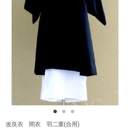
改良衣 間衣 羽二重(合用)