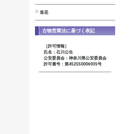
男性用
女性用
星月菩提樹
装束念珠 尺八寸
造花
びしゃく
しきみ
高野槇
新ヒバ
若松
シルク常花 蓮
ミニ常花 蓮
仏花
榊
古物営業法に基づく表記
［許可情報］
氏名：石川公生
公安委員会：神奈川県公安委員会
許可番号：第452550006935号