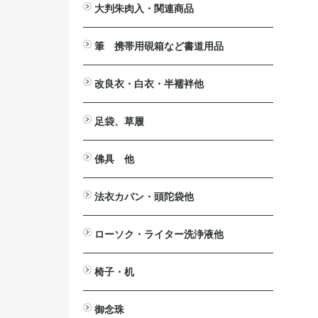
大判朱肉入・関連商品
大判朱肉入
詰替用朱肉
印じょく台
堆朱印盒
補充用液
筆 携帯用硯箱など書道用品
携帯用硯箱
小筆
中筆
太筆
墨池
筆掛け
筆立
硯
墨汁
改良衣・白衣・半襦袢他
改良衣
作務衣・掲載一時停止中
白衣・掲載一時停止中
半襦袢・掲載一時停止中
マジック帯
羽織・半纏・販売終了
下着
防寒カバー・販売終了
法衣箪笥・販売終了
足袋、草履
足袋
草履
佛具 他
法要台
戒名用紙入
印金
見台>自在見台
六角畳台
笏
絡子環
傘
ペーパーハンガー
ワイヤレスアンプ関連商品
拡声器>ハンズフリー拡声器
仏具洗浄液
案内板・パンフレッドスタンド
法衣カバン・頭陀袋他
印金収
法衣カバン
頭陀袋（袋物）
ローソク・ライター洗浄液他
洋ローソク>日之出富士
ローカット
ローがとれます
ライター
芯切り鋏
洗浄液
椅子・机
ニュー
2001
御詠歌テーブルⅡ
御詠歌用スツール
木製椅子
スチール椅子
アルミ椅子
座椅子
法事・接客机
御念珠
おとも