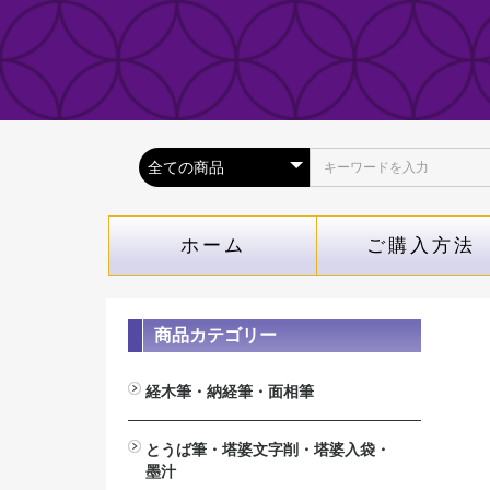
ホーム
ご購入方法
商品カテゴリー
経木筆・納経筆・面相筆
経木筆（木札専用筆）
納経筆(納経帳専用）
面相筆
とうば筆・塔婆文字削・塔婆入袋・
墨汁