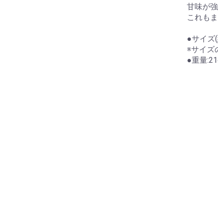
甘味が強
これもま
●サイズ(
※サイ
●重量:
お買い物を続ける
カートへ進む
納袋
テガール
洗浄液
にいーす専用カバン