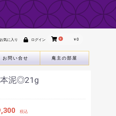
0
￥0
お気に入り
ログイン
お問い合せ
庵主の部屋
本泥◎21g
,300
税込