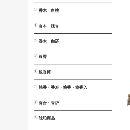
とうば筆
塔婆文字削り
塔婆入れ袋
塔婆・経木・木面専用墨液
香木 白檀
白檀・刻み
白檀・切葉
白檀・角割（分割）
白檀・塗香入
白檀・香合
白檀・腕輪（念珠）
白檀木・彫刻
入浴剤 カッコウ・白檀
白檀の香りの消毒液
香木 沈香
沈香・刻み（粉末）
沈香・爪 割 笹
沈香・原木
沈香・香合
沈香・香炉
沈香・ストラップ
沈香・腕輪
沈香・芴
沈香・彫刻
香木 伽羅
伽羅・刻み
伽羅・小割/細割
伽羅・角割（分割）
伽羅・原木
伽羅・ストラップ
線香
短寸（中寸）白檀・沈香
伽羅（伽羅調）・短寸（中寸）
長寸 白檀・沈香
伽羅（伽羅調）・長寸
大薫 白檀・沈香
伽羅（伽羅調）・大薫
ミニ寸・渦巻・防虫香
線香筒
ミニ寸
渦巻
渦巻用
防虫香
黒檀
紫檀
欅（けやき）
桜
焼香・香炭・塗香・塗香入
焼香
鳳命沈香
香炭
灰ならし・灰ふるい
燃香
常香盤用抜型
塗香
塗香入
香合・香炉
香合
香炉
琥珀商品