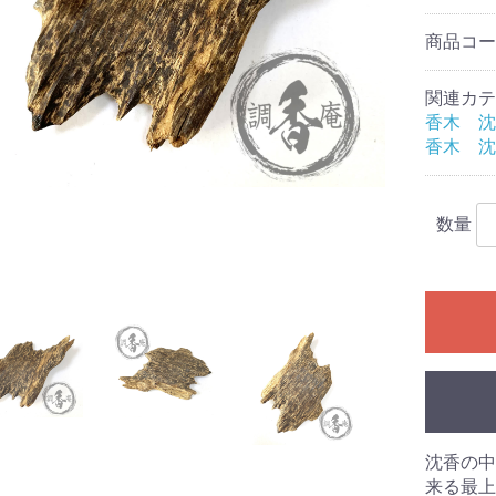
商品コ
関連カテ
香木 沈
香木 沈
数量
香炉
沈香の中
来る最上