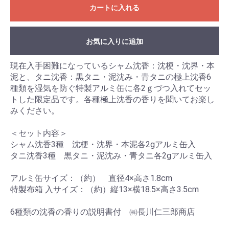
カートに入れる
お気に入りに追加
現在入手困難になっているシャム沈香：沈梗・沈界・本
泥と、タニ沈香：黒タニ・泥沈み・青タニの極上沈香6
種類を湿気を防ぐ特製アルミ缶に各2ｇづつ入れてセッ
トした限定品です。各種極上沈香の香りを聞いてお楽し
みください。
お買い物を続ける
カートへ進む
＜セット内容＞
シャム沈香3種 沈梗・沈界・本泥各2gアルミ缶入
タニ沈香3種 黒タニ・泥沈み・青タニ各2gアルミ缶入
アルミ缶サイズ：（約） 直径4×高さ1.8cm
特製布箱 入サイズ：（約）縦13×横18.5×高さ3.5cm
6種類の沈香の香りの説明書付 ㈱長川仁三郎商店