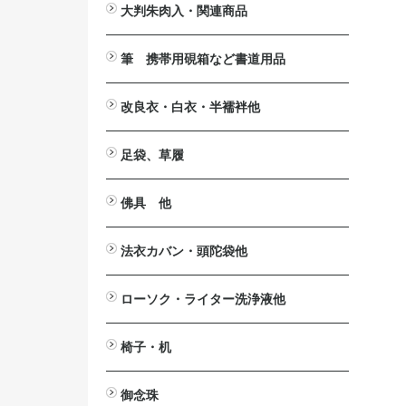
大判朱肉入・関連商品
大判朱肉入
詰替用朱肉
印じょく台
堆朱印盒
補充用液
筆 携帯用硯箱など書道用品
携帯用硯箱
小筆
中筆
太筆
墨池
筆掛け
筆立
硯
墨汁
改良衣・白衣・半襦袢他
改良衣
作務衣・掲載一時停止中
白衣・掲載一時停止中
半襦袢・掲載一時停止中
マジック帯
羽織・半纏・販売終了
下着
防寒カバー・販売終了
法衣箪笥・販売終了
足袋、草履
足袋
草履
佛具 他
法要台
戒名用紙入
印金
見台>自在見台
六角畳台
笏
絡子環
傘
ペーパーハンガー
ワイヤレスアンプ関連商品
拡声器>ハンズフリー拡声器
仏具洗浄液
案内板・パンフレッドスタンド
法衣カバン・頭陀袋他
印金収
法衣カバン
頭陀袋（袋物）
ローソク・ライター洗浄液他
洋ローソク>日之出富士
ローカット
ローがとれます
ライター
芯切り鋏
洗浄液
椅子・机
ニュー
2001
御詠歌テーブルⅡ
御詠歌用スツール
木製椅子
スチール椅子
アルミ椅子
座椅子
法事・接客机
御念珠
おとも