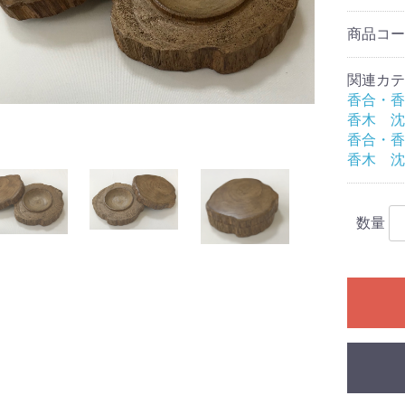
商品コ
関連カテ
香合・香
香木 沈
香合・香
香木 沈
数量
香炉