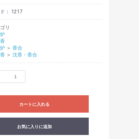
ード：
1217
ゴリ
炉
香
炉
＞
香合
香
＞
沈香・香合
カートに入れる
お気に入りに追加