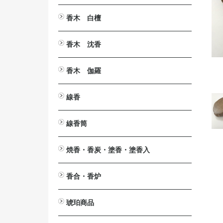
とうば筆
塔婆文字削り
塔婆入れ袋
塔婆・経木・木面専用墨液
香木 白檀
白檀・刻み
白檀・切葉
白檀・角割（分割）
白檀・塗香入
白檀・香合
白檀・腕輪（念珠）
白檀木・彫刻
入浴剤 カッコウ・白檀
白檀の香りの消毒液
香木 沈香
沈香・刻み（粉末）
沈香・爪 割 笹
沈香・原木
沈香・香合
沈香・香炉
沈香・ストラップ
沈香・腕輪
沈香・芴
沈香・彫刻
香木 伽羅
伽羅・刻み
伽羅・小割/細割
伽羅・角割（分割）
伽羅・原木
伽羅・ストラップ
線香
短寸（中寸）白檀・沈香
伽羅（伽羅調）・短寸（中寸）
長寸 白檀・沈香
伽羅（伽羅調）・長寸
大薫 白檀・沈香
伽羅（伽羅調）・大薫
ミニ寸・渦巻・防虫香
線香筒
ミニ寸
渦巻
渦巻用
防虫香
黒檀
紫檀
欅（けやき）
桜
焼香・香炭・塗香・塗香入
焼香
鳳命沈香
香炭
灰ならし・灰ふるい
燃香
常香盤用抜型
塗香
塗香入
香合・香炉
香合
香炉
琥珀商品