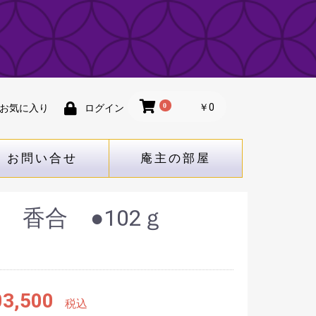
0
￥0
お気に入り
ログイン
お問い合せ
庵主の部屋
 香合 ●102ｇ
3,500
税込