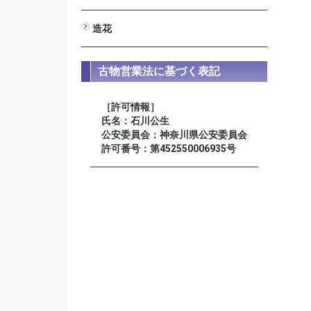
男性用
女性用
星月菩提樹
装束念珠 尺八寸
造花
びしゃく
しきみ
高野槇
新ヒバ
若松
シルク常花 蓮
ミニ常花 蓮
仏花
榊
古物営業法に基づく表記
［許可情報］
氏名：石川公生
公安委員会：神奈川県公安委員会
許可番号：第452550006935号