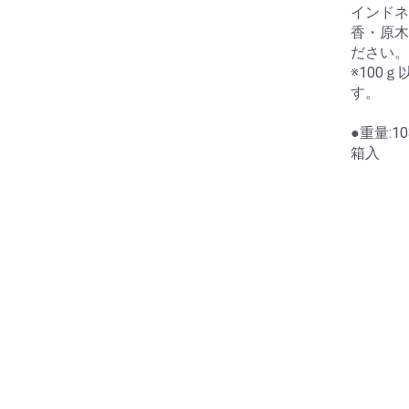
インドネ
香・原木
ださい。
※100
す。
●重量:1
箱入
お買い物を続ける
カートへ進む
納袋
テガール
洗浄液
にいーす専用カバン