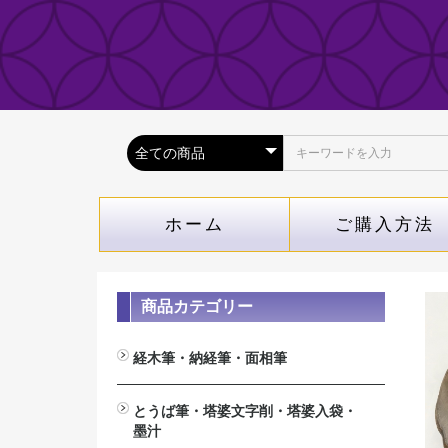
ホーム
ご購入方法
商品カテゴリー
経木筆・納経筆・面相筆
経木筆（木札専用筆）
納経筆(納経帳専用）
面相筆
とうば筆・塔婆文字削・塔婆入袋・
墨汁