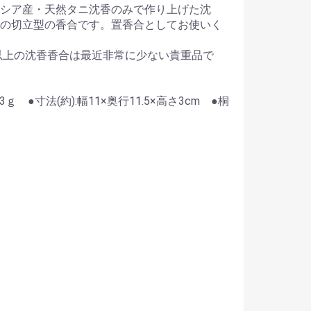
シア産・天然タニ沈香のみで作り上げた沈
の切立型の香合です。置香合としてお使いく
ｇ以上の沈香香合は最近非常に少ない貴重品で
03ｇ ●寸法(約):幅11×奥行11.5×高さ3cm ●桐