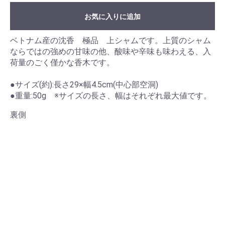
お気に入りに追加
ベトナム産の沈香 極品 上シャムです。上質のシャム
ならではの強めの甘味の他、酸味や辛味も味わえる、入
荷量のごく僅かな香木です。
●サイズ(約):長さ29×幅4.5cm(中心部空洞)
●重量:50g ※サイズの長さ、幅はそれぞれ最大値です。
裏側
お買い物を続ける
カートへ進む