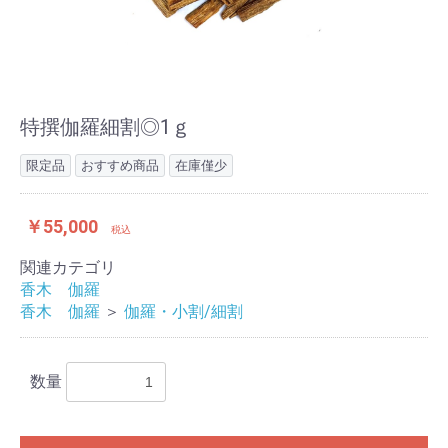
特撰伽羅細割◎1ｇ
限定品
おすすめ商品
在庫僅少
￥55,000
税込
関連カテゴリ
香木 伽羅
香木 伽羅
＞
伽羅・小割/細割
数量