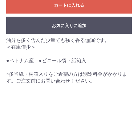
カートに入れる
お気に入りに追加
油分を多く含んだ少量でも強く香る伽羅です。
＜在庫僅少＞
●ベトナム産 ●ビニール袋・紙箱入
※多当紙・桐箱入りをご希望の方は別途料金がかかりま
お買い物を続ける
カートへ進む
す。ご注文前にお問い合わせください。