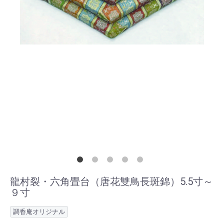
龍村裂・六角畳台（唐花雙鳥長斑錦）5.5寸～
９寸
調香庵オリジナル