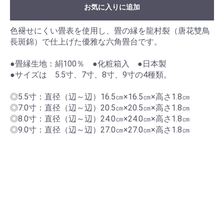
お気に入りに追加
色褪せにくい畳表を使用し、畳の縁を龍村裂（唐花雙鳥
長斑錦）で仕上げた優雅な六角畳台です。
●畳縁生地：絹100％ ●化粧箱入 ●日本製
●サイズは 5.5寸、7寸、8寸、9寸の4種類。
◎5.5寸：直径（辺～辺）16.5㎝×16.5㎝×高さ1.8㎝
◎7.0寸：直径（辺～辺）20.5㎝×20.5㎝×高さ1.8㎝
◎8.0寸：直径（辺～辺）24.0㎝×24.0㎝×高さ1.8㎝
◎9.0寸：直径（辺～辺）27.0㎝×27.0㎝×高さ1.8㎝