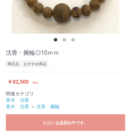
沈香・腕輪◎10ｍｍ
限定品
おすすめ商品
￥82,500
税込
関連カテゴリ
香木 沈香
香木 沈香
＞
沈香・腕輪
ただいま品切れ中です。