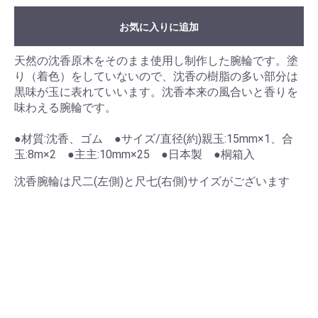
お気に入りに追加
天然の沈香原木をそのまま使用し制作した腕輪です。塗
り（着色）をしていないので、沈香の樹脂の多い部分は
黒味が玉に表れていいます。沈香本来の風合いと香りを
味わえる腕輪です。
●材質:沈香、ゴム ●サイズ/直径(約)親玉:15mm×1、合
玉:8m×2 ●主主:10mm×25 ●日本製 ●桐箱入
沈香腕輪は尺二(左側)と尺七(右側)サイズがございます
お買い物を続ける
カートへ進む