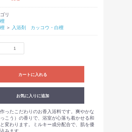
ゴリ
檀
檀
＞
入浴剤 カッコウ・白檀
カートに入れる
お気に入りに追加
作ったこだわりのお香入浴料です。爽やかな
っこう）の香りで、浴室が心落ち着かせる和
と変わります。ミルキー成分配合で、肌を優
込みます。