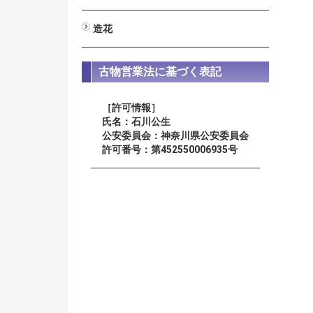
男性用
女性用
星月菩提樹
装束念珠 尺八寸
造花
びしゃく
しきみ
高野槇
新ヒバ
若松
シルク常花 蓮
ミニ常花 蓮
仏花
榊
古物営業法に基づく表記
［許可情報］
氏名：石川公生
公安委員会：神奈川県公安委員会
許可番号：第452550006935号