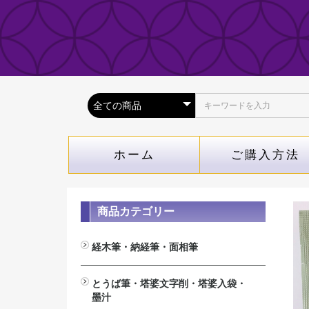
ホーム
ご購入方法
商品カテゴリー
経木筆・納経筆・面相筆
経木筆（木札専用筆）
納経筆(納経帳専用）
面相筆
とうば筆・塔婆文字削・塔婆入袋・
墨汁