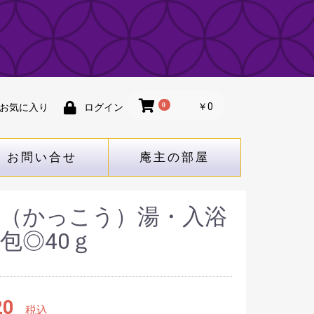
0
￥0
お気に入り
ログイン
お問い合せ
庵主の部屋
香（かっこう）湯・入浴
包◎40ｇ
20
税込