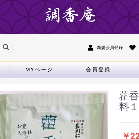
新規会員登録
MYページ
会員登録
藿
料１
￥2