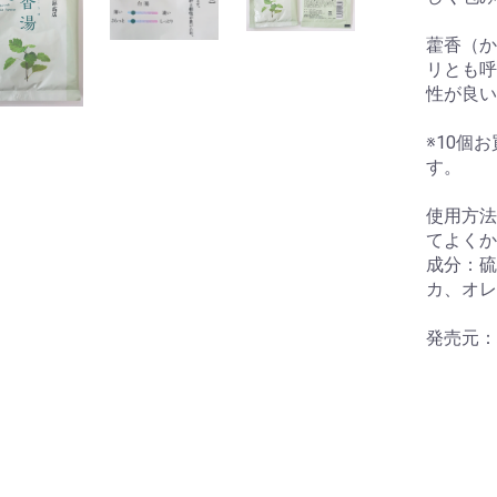
藿香（か
リとも呼
性が良い
※10個
す。
使用方法
てよくか
成分：硫
お買い物を続ける
カートへ進む
カ、オレ
納袋
発売元：
テガール
洗浄液
にいーす専用カバン