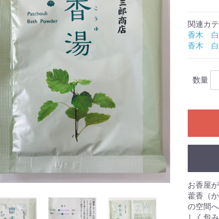
関連カテ
香木 白
香木 白
数量
香炉
お香屋が
藿香（か
の空間へ
しく包み