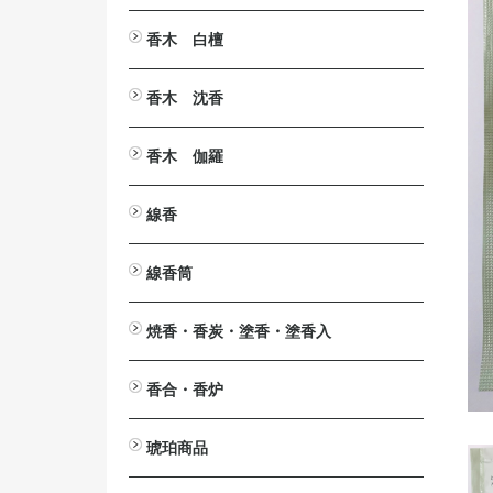
とうば筆
塔婆文字削り
塔婆入れ袋
塔婆・経木・木面専用墨液
香木 白檀
白檀・刻み
白檀・切葉
白檀・角割（分割）
白檀・塗香入
白檀・香合
白檀・腕輪（念珠）
白檀木・彫刻
入浴剤 カッコウ・白檀
白檀の香りの消毒液
香木 沈香
沈香・刻み（粉末）
沈香・爪 割 笹
沈香・原木
沈香・香合
沈香・香炉
沈香・ストラップ
沈香・腕輪
沈香・芴
沈香・彫刻
香木 伽羅
伽羅・刻み
伽羅・小割/細割
伽羅・角割（分割）
伽羅・原木
伽羅・ストラップ
線香
短寸（中寸）白檀・沈香
伽羅（伽羅調）・短寸（中寸）
長寸 白檀・沈香
伽羅（伽羅調）・長寸
大薫 白檀・沈香
伽羅（伽羅調）・大薫
ミニ寸・渦巻・防虫香
線香筒
ミニ寸
渦巻
渦巻用
防虫香
黒檀
紫檀
欅（けやき）
桜
焼香・香炭・塗香・塗香入
焼香
鳳命沈香
香炭
灰ならし・灰ふるい
燃香
常香盤用抜型
塗香
塗香入
香合・香炉
香合
香炉
琥珀商品