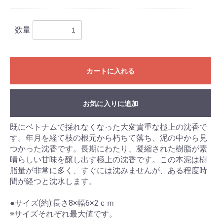
数量
カートに入れる
お気に入りに追加
お買い物を続ける
カートへ進む
既にベトナムで採れなくなった大変貴重な極上の沈香で
す。年月を経て枝の根元から朽ちて落ち、泥の中から見
つかった沈香です。長期にわたり、凝縮された樹脂が素
晴らしい甘味を醸し出す極上の沈香です。この本泥は樹
脂量が非常に多く、すぐには沈みませんが、ある程度時
間が経つと沈水します。
●サイズ(約):長さ8×幅6×2ｃｍ
※サイズそれぞれ最大値です。