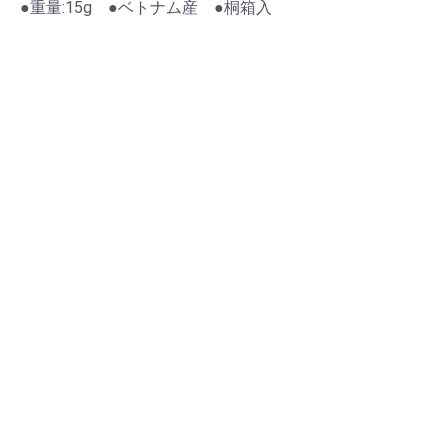
●重量:15g ●ベトナム産 ●桐箱入