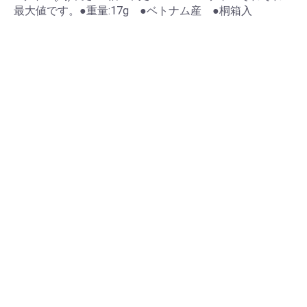
最大値です。●重量:17g ●ベトナム産 ●桐箱入