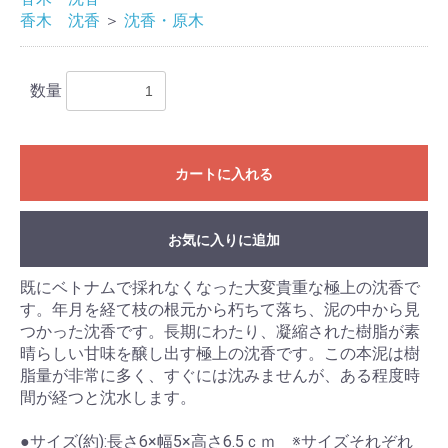
香木 沈香
＞
沈香・原木
数量
カートに入れる
お気に入りに追加
お買い物を続ける
カートへ進む
既にベトナムで採れなくなった大変貴重な極上の沈香で
す。年月を経て枝の根元から朽ちて落ち、泥の中から見
つかった沈香です。長期にわたり、凝縮された樹脂が素
晴らしい甘味を醸し出す極上の沈香です。この本泥は樹
脂量が非常に多く、すぐには沈みませんが、ある程度時
間が経つと沈水します。
●サイズ(約):長さ6×幅5×高さ6.5ｃｍ ※サイズそれぞれ