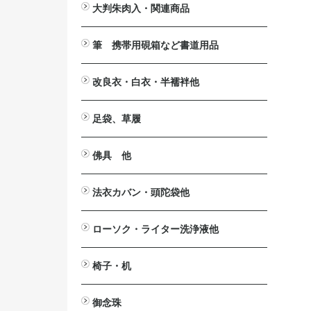
大判朱肉入・関連商品
大判朱肉入
詰替用朱肉
印じょく台
堆朱印盒
補充用液
筆 携帯用硯箱など書道用品
携帯用硯箱
小筆
中筆
太筆
墨池
筆掛け
筆立
硯
墨汁
改良衣・白衣・半襦袢他
改良衣
作務衣・掲載一時停止中
白衣・掲載一時停止中
半襦袢・掲載一時停止中
マジック帯
羽織・半纏・販売終了
下着
防寒カバー・販売終了
法衣箪笥・販売終了
足袋、草履
足袋
草履
佛具 他
法要台
戒名用紙入
印金
見台>自在見台
六角畳台
笏
絡子環
傘
ペーパーハンガー
ワイヤレスアンプ関連商品
拡声器>ハンズフリー拡声器
仏具洗浄液
案内板・パンフレッドスタンド
法衣カバン・頭陀袋他
印金収
法衣カバン
頭陀袋（袋物）
ローソク・ライター洗浄液他
洋ローソク>日之出富士
ローカット
ローがとれます
ライター
芯切り鋏
洗浄液
椅子・机
ニュー
2001
御詠歌テーブルⅡ
御詠歌用スツール
木製椅子
スチール椅子
アルミ椅子
座椅子
法事・接客机
御念珠
おとも