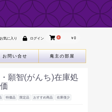
0
￥0
お気に入り
ログイン
お問い合せ
庵主の部屋
・願智(がんち)在庫処
価
品
特価品
限定品
おすすめ商品
在庫僅少