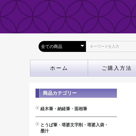
ホーム
ご購入方法
商品カテゴリー
経木筆・納経筆・面相筆
経木筆（木札専用筆）
納経筆(納経帳専用）
面相筆
とうば筆・塔婆文字削・塔婆入袋・
墨汁