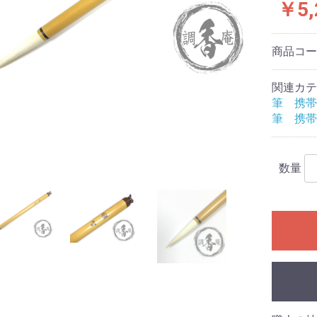
￥5,
商品コ
関連カテ
筆 携帯
筆 携帯
数量
香炉