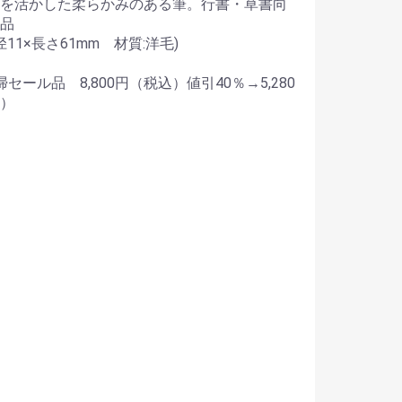
を活かした柔らかみのある筆。行書・草書向
産品
径11×長さ61mm 材質:洋毛)
セール品 8,800円（税込）値引40％→5,280
）