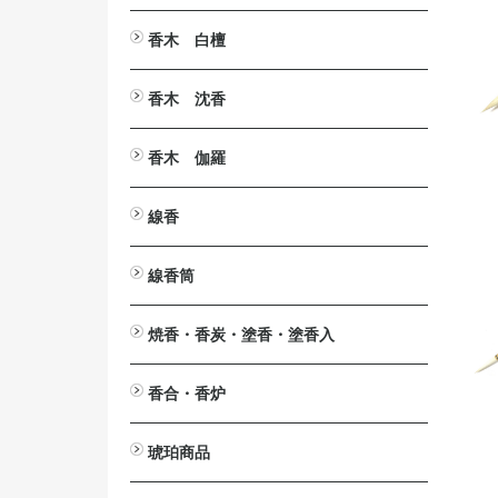
とうば筆
塔婆文字削り
塔婆入れ袋
塔婆・経木・木面専用墨液
香木 白檀
白檀・刻み
白檀・切葉
白檀・角割（分割）
白檀・塗香入
白檀・香合
白檀・腕輪（念珠）
白檀木・彫刻
入浴剤 カッコウ・白檀
白檀の香りの消毒液
香木 沈香
沈香・刻み（粉末）
沈香・爪 割 笹
沈香・原木
沈香・香合
沈香・香炉
沈香・ストラップ
沈香・腕輪
沈香・芴
沈香・彫刻
香木 伽羅
伽羅・刻み
伽羅・小割/細割
伽羅・角割（分割）
伽羅・原木
伽羅・ストラップ
線香
短寸（中寸）白檀・沈香
伽羅（伽羅調）・短寸（中寸）
長寸 白檀・沈香
伽羅（伽羅調）・長寸
大薫 白檀・沈香
伽羅（伽羅調）・大薫
ミニ寸・渦巻・防虫香
線香筒
ミニ寸
渦巻
渦巻用
防虫香
黒檀
紫檀
欅（けやき）
桜
焼香・香炭・塗香・塗香入
焼香
鳳命沈香
香炭
灰ならし・灰ふるい
燃香
常香盤用抜型
塗香
塗香入
香合・香炉
香合
香炉
琥珀商品