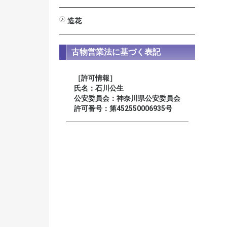
男性用
女性用
星月菩提樹
装束念珠 尺八寸
造花
びしゃく
しきみ
高野槇
新ヒバ
若松
シルク常花 蓮
ミニ常花 蓮
仏花
榊
古物営業法に基づく表記
［許可情報］
氏名：石川公生
公安委員会：神奈川県公安委員会
許可番号：第452550006935号