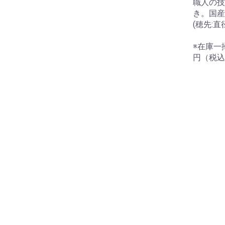
職人の技
き。国
(穂先:直
※在庫一掃
円（税込
お買い物を続ける
カートへ進む
納袋
テガール
洗浄液
にいーす専用カバン