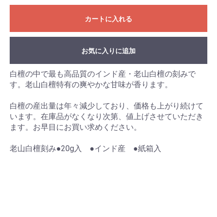
カートに入れる
お気に入りに追加
白檀の中で最も高品質のインド産・老山白檀の刻みで
す。老山白檀特有の爽やかな甘味が香ります。
白檀の産出量は年々減少しており、価格も上がり続けて
います。在庫品がなくなり次第、値上げさせていただき
お買い物を続ける
カートへ進む
ます。お早目にお買い求めください。
老山白檀刻み●20g入 ●インド産 ●紙箱入