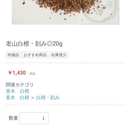
老山白檀・刻み◎20g
特価品
おすすめ商品
在庫僅少
￥1,430
税込
関連カテゴリ
香木 白檀
香木 白檀
＞
白檀・刻み
数量