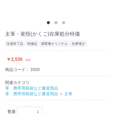
太筆・覚悟(かくご)在庫処分特価
生産終了品
特価品
調香庵オリジナル
在庫僅少
￥2,530
税込
商品コード：
2030
関連カテゴリ
筆 携帯用硯箱など書道用品
筆 携帯用硯箱など書道用品
＞
太筆
数量