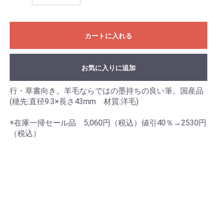
カートに入れる
お気に入りに追加
行・草書向き。羊毛ならではの墨持ちの良い筆。国産品
(穂先:直径9.3×長さ43mm 材質:洋毛)
※在庫一掃セール品 5,060円（税込）値引40％→2530円
お買い物を続ける
カートへ進む
（税込）