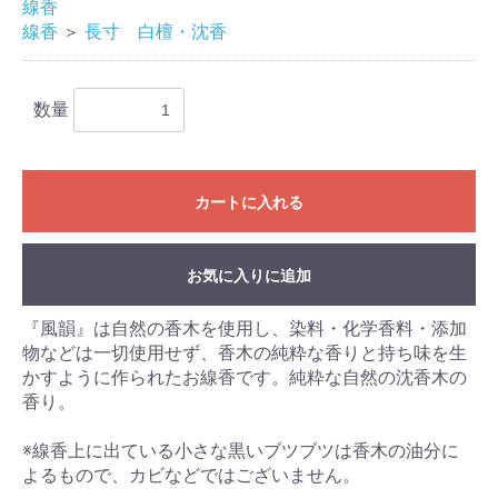
線香
線香
＞
長寸 白檀・沈香
数量
カートに入れる
お気に入りに追加
お買い物を続ける
カートへ進む
『風韻』は自然の香木を使用し、染料・化学香料・添加
物などは一切使用せず、香木の純粋な香りと持ち味を生
かすように作られたお線香です。純粋な自然の沈香木の
香り。
※線香上に出ている小さな黒いブツブツは香木の油分に
よるもので、カビなどではございません。