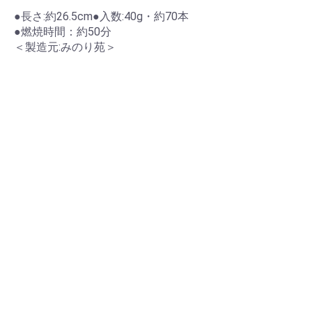
●長さ:約26.5cm●入数:40g・約70本
●燃焼時間：約50分
＜製造元:みのり苑＞