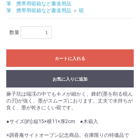
筆 携帯用硯箱など書道用品
筆 携帯用硯箱など書道用品
＞
硯
数量
カートに入れる
お気に入りに追加
お買い物を続ける
カートへ進む
麻子坑は端渓の中でもキメが細かく、鋒鋩(墨を削る硯ん
の刃)が強く、墨がスムーズにおります。丈夫で水持ちが
良く、墨が乾きにくい硯です。
●サイズ(約):縦15×横11×厚2cm ●木箱入
※調香庵サイトオープン記念商品。在庫限りの特価品で