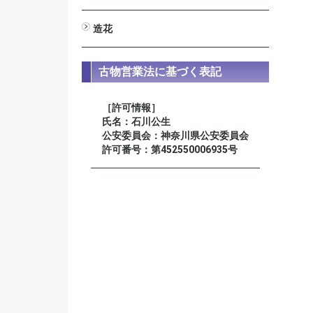
男性用
女性用
星月菩提樹
装束念珠 尺八寸
造花
びしゃく
しきみ
高野槇
新ヒバ
若松
シルク常花 蓮
ミニ常花 蓮
仏花
榊
古物営業法に基づく表記
［許可情報］
氏名：石川公生
公安委員会：神奈川県公安委員会
許可番号：第452550006935号