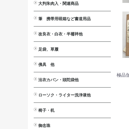
大判朱肉入・関連商品
大判朱肉入
詰替用朱肉
印じょく台
堆朱印盒
補充用液
筆 携帯用硯箱など書道用品
携帯用硯箱
小筆
中筆
太筆
墨池
筆掛け
筆立
硯
墨汁
改良衣・白衣・半襦袢他
改良衣
作務衣・掲載一時停止中
白衣・掲載一時停止中
半襦袢・掲載一時停止中
マジック帯
羽織・半纏・販売終了
下着
防寒カバー・販売終了
法衣箪笥・販売終了
足袋、草履
足袋
草履
佛具 他
極品
法要台
戒名用紙入
印金
見台>自在見台
六角畳台
笏
絡子環
傘
ペーパーハンガー
ワイヤレスアンプ関連商品
拡声器>ハンズフリー拡声器
仏具洗浄液
案内板・パンフレッドスタンド
法衣カバン・頭陀袋他
印金収
法衣カバン
頭陀袋（袋物）
ローソク・ライター洗浄液他
洋ローソク>日之出富士
ローカット
ローがとれます
ライター
芯切り鋏
洗浄液
椅子・机
ニュー
2001
御詠歌テーブルⅡ
御詠歌用スツール
木製椅子
スチール椅子
アルミ椅子
座椅子
法事・接客机
御念珠
おとも