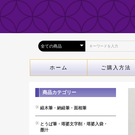
ホーム
ご購入方法
商品カテゴリー
経木筆・納経筆・面相筆
経木筆（木札専用筆）
納経筆(納経帳専用）
面相筆
とうば筆・塔婆文字削・塔婆入袋・
墨汁