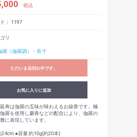
,000
税込
ード：
1197
ゴリ
伽羅（伽羅調）・長寸
ただいま品切れ中です。
お気に入りに追加
延寿は伽羅の五味が味わえるお線香です。極
伽羅を使用し麝香などの配合により、伽羅の
雅に表現しています。
約24cm ●容量:約10g(約20本)