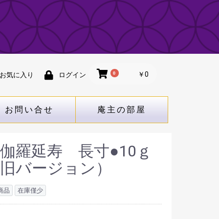
0
￥0
お気に入り
ログイン
お問い合せ
庵主の部屋
伽羅延寿 長寸●10ｇ
（旧バージョン）
商品
在庫僅少