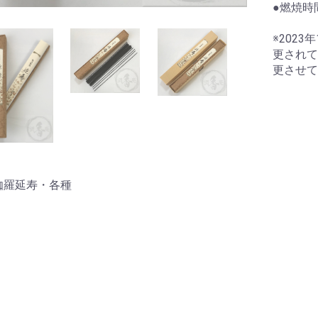
●燃焼時
※202
更されて
更させて
お買い物を続ける
カートへ進む
伽羅延寿・各種
納袋
テガール
洗浄液
にいーす専用カバン