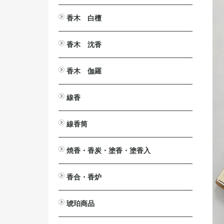
とうば筆
塔婆文字削り
塔婆入れ袋
塔婆・経木・木面専用墨液
香木 白檀
白檀・刻み
白檀・切葉
白檀・角割（分割）
白檀・塗香入
白檀・香合
白檀・腕輪（念珠）
白檀木・彫刻
入浴剤 カッコウ・白檀
白檀の香りの消毒液
香木 沈香
沈香・刻み（粉末）
沈香・爪 割 笹
沈香・原木
沈香・香合
沈香・香炉
沈香・ストラップ
沈香・腕輪
沈香・芴
沈香・彫刻
香木 伽羅
伽羅・刻み
伽羅・小割/細割
伽羅・角割（分割）
伽羅・原木
伽羅・ストラップ
線香
短寸（中寸）白檀・沈香
伽羅（伽羅調）・短寸（中寸）
長寸 白檀・沈香
伽羅（伽羅調）・長寸
大薫 白檀・沈香
伽羅（伽羅調）・大薫
ミニ寸・渦巻・防虫香
線香筒
ミニ寸
渦巻
渦巻用
防虫香
黒檀
紫檀
欅（けやき）
桜
焼香・香炭・塗香・塗香入
焼香
鳳命沈香
香炭
灰ならし・灰ふるい
燃香
常香盤用抜型
塗香
塗香入
香合・香炉
香合
香炉
琥珀商品