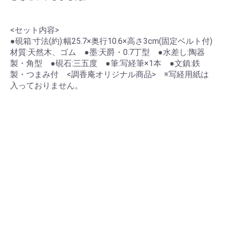
<セット内容>
●硯箱:寸法(約):幅25.7×奥行10.6×高さ3cm(固定ベルト付)
材質:天然木、ゴム ●墨:天爵・0.7丁型 ●水差し:陶器
製・角型 ●硯石:三五度 ●筆:写経筆×1本 ●文鎮:鉄
製・つまみ付 <調香庵オリジナル商品> ※写経用紙は
入っておりません。