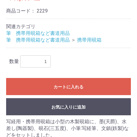
商品コード：
2229
関連カテゴリ
筆 携帯用硯箱など書道用品
筆 携帯用硯箱など書道用品
＞
携帯用硯箱
数量
お買い物を続ける
カートへ進む
カートに入れる
お気に入りに追加
写経用・携帯用硯箱は小型の木製硯箱に、墨(天爵)、水
差し(陶器製)、硯石(三五度)、小筆:写経筆、文鎮(鉄製)な
どをセットしました。