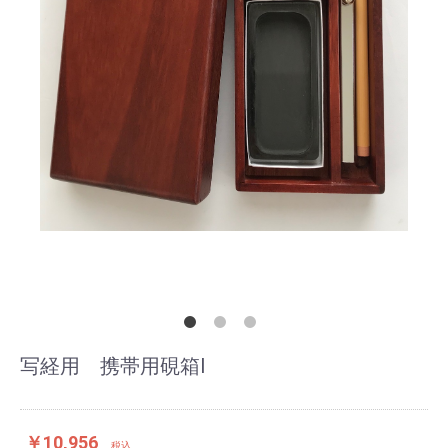
写経用 携帯用硯箱Ⅰ
￥10,956
税込