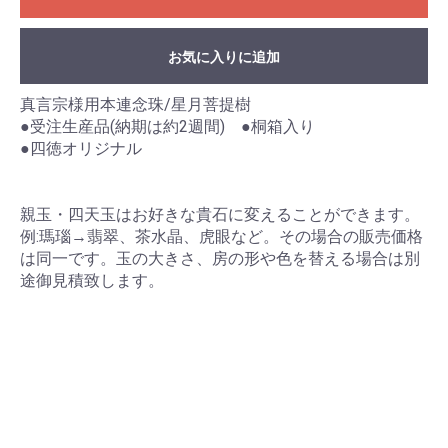
お気に入りに追加
真言宗様用本連念珠/星月菩提樹
●受注生産品(納期は約2週間) ●桐箱入り
●四徳オリジナル
親玉・四天玉はお好きな貴石に変えることができます。
例:瑪瑙→翡翠、茶水晶、虎眼など。その場合の販売価格
お買い物を続ける
カートへ進む
は同一です。玉の大きさ、房の形や色を替える場合は別
途御見積致します。