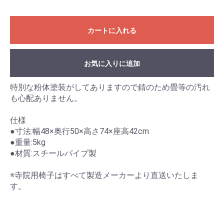
カートに入れる
お気に入りに追加
特別な粉体塗装がしてありますので錆のため畳等の汚れ
も心配ありません。
仕様
お買い物を続ける
カートへ進む
●寸法:幅48×奥行50×高さ74×座高42cm
●重量:5kg
●材質:スチールパイプ製
※寺院用椅子はすべて製造メーカーより直送いたしま
す。