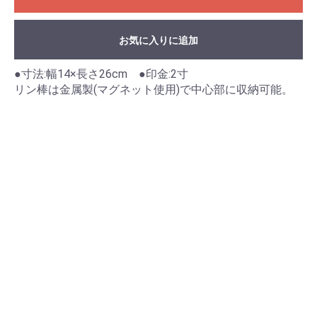
お気に入りに追加
●寸法:幅14×長さ26cm ●印金:2寸
リン棒は金属製(マグネット使用)で中心部に収納可能。
お買い物を続ける
カートへ進む