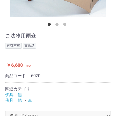
ご法務用雨傘
代引不可
直送品
￥6,600
税込
商品コード：
6020
関連カテゴリ
佛具 他
佛具 他
＞
傘