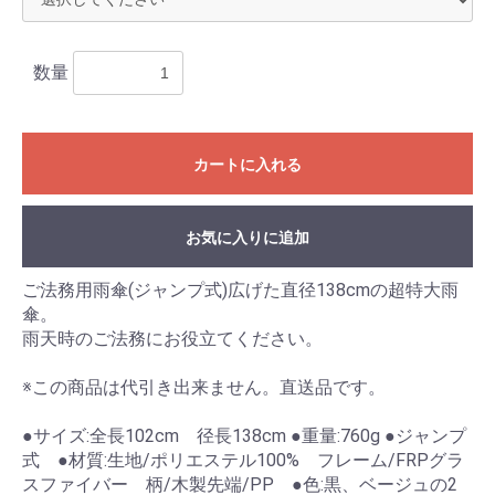
数量
カートに入れる
お気に入りに追加
お買い物を続ける
カートへ進む
ご法務用雨傘(ジャンプ式)広げた直径138cmの超特大雨
傘。
雨天時のご法務にお役立てください。
※この商品は代引き出来ません。直送品です。
●サイズ:全長102cm 径長138cm ●重量:760g ●ジャンプ
式 ●材質:生地/ポリエステル100% フレーム/FRPグラ
スファイバー 柄/木製先端/PP ●色:黒、ベージュの2