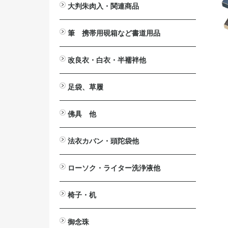
大判朱肉入・関連商品
大判朱肉入
詰替用朱肉
印じょく台
堆朱印盒
補充用液
筆 携帯用硯箱など書道用品
携帯用硯箱
小筆
中筆
太筆
墨池
筆掛け
筆立
硯
墨汁
改良衣・白衣・半襦袢他
改良衣
作務衣・掲載一時停止中
白衣・掲載一時停止中
半襦袢・掲載一時停止中
マジック帯
羽織・半纏・販売終了
下着
防寒カバー・販売終了
法衣箪笥・販売終了
足袋、草履
足袋
草履
佛具 他
法要台
戒名用紙入
印金
見台>自在見台
六角畳台
笏
絡子環
傘
ペーパーハンガー
ワイヤレスアンプ関連商品
拡声器>ハンズフリー拡声器
仏具洗浄液
案内板・パンフレッドスタンド
法衣カバン・頭陀袋他
印金収
法衣カバン
頭陀袋（袋物）
ローソク・ライター洗浄液他
洋ローソク>日之出富士
ローカット
ローがとれます
ライター
芯切り鋏
洗浄液
椅子・机
ニュー
2001
御詠歌テーブルⅡ
御詠歌用スツール
木製椅子
スチール椅子
アルミ椅子
座椅子
法事・接客机
御念珠
おとも