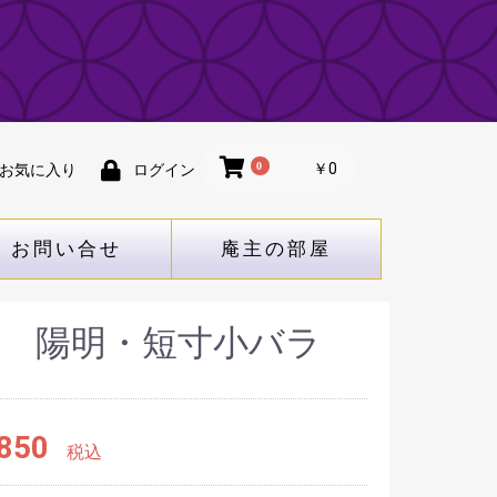
0
￥0
お気に入り
ログイン
お問い合せ
庵主の部屋
香 陽明・短寸小バラ
850
税込