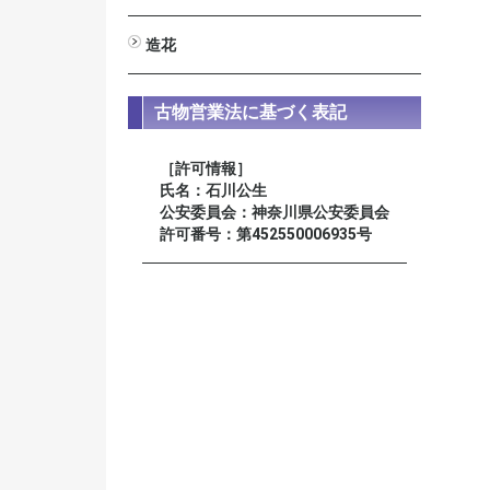
男性用
女性用
星月菩提樹
装束念珠 尺八寸
造花
びしゃく
しきみ
高野槇
新ヒバ
若松
シルク常花 蓮
ミニ常花 蓮
仏花
榊
古物営業法に基づく表記
［許可情報］
氏名：石川公生
公安委員会：神奈川県公安委員会
許可番号：第452550006935号