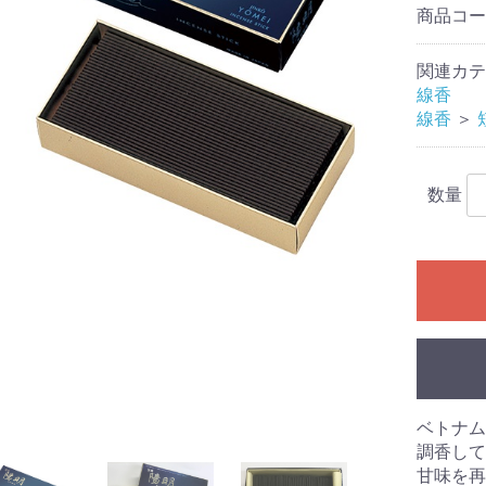
商品コ
関連カテ
線香
線香
＞
数量
香炉
ベトナム
調香して
甘味を再