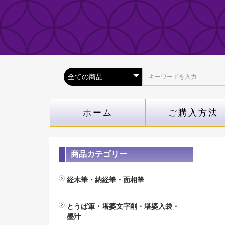
ホーム
ご購入方法
商品カテゴリー
経木筆・納経筆・面相筆
経木筆（木札専用筆）
納経筆(納経帳専用）
面相筆
とうば筆・塔婆文字削・塔婆入袋・
墨汁