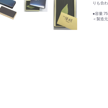
りも合わ
●容量:7
＜製造元
お買い物を続ける
カートへ進む
納袋
テガール
洗浄液
にいーす専用カバン