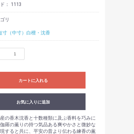
ード：
1113
ゴリ
短寸（中寸）白檀・沈香
カートに入れる
お気に入りに追加
産の香木沈香と十数種類に及ぶ香料を巧みに
伽羅の薫りの持つ気品ある爽やかさと微妙な
現すると共に、平安の昔より伝わる練香の薫