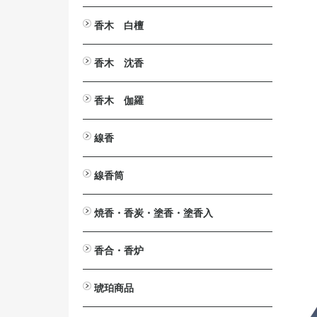
とうば筆
塔婆文字削り
塔婆入れ袋
塔婆・経木・木面専用墨液
香木 白檀
白檀・刻み
白檀・切葉
白檀・角割（分割）
白檀・塗香入
白檀・香合
白檀・腕輪（念珠）
白檀木・彫刻
入浴剤 カッコウ・白檀
白檀の香りの消毒液
香木 沈香
沈香・刻み（粉末）
沈香・爪 割 笹
沈香・原木
沈香・香合
沈香・香炉
沈香・ストラップ
沈香・腕輪
沈香・芴
沈香・彫刻
香木 伽羅
伽羅・刻み
伽羅・小割/細割
伽羅・角割（分割）
伽羅・原木
伽羅・ストラップ
線香
短寸（中寸）白檀・沈香
伽羅（伽羅調）・短寸（中寸）
長寸 白檀・沈香
伽羅（伽羅調）・長寸
大薫 白檀・沈香
伽羅（伽羅調）・大薫
ミニ寸・渦巻・防虫香
線香筒
ミニ寸
渦巻
渦巻用
防虫香
黒檀
紫檀
欅（けやき）
桜
焼香・香炭・塗香・塗香入
焼香
鳳命沈香
香炭
灰ならし・灰ふるい
燃香
常香盤用抜型
塗香
塗香入
香合・香炉
香合
香炉
琥珀商品