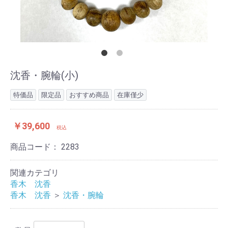
沈香・腕輪(小)
特価品
限定品
おすすめ商品
在庫僅少
￥39,600
税込
商品コード：
2283
関連カテゴリ
香木 沈香
香木 沈香
＞
沈香・腕輪