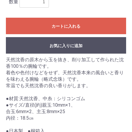
数量
カートに入れる
お気に入りに追加
天然沈香の原木から玉を抜き、削り加工して作られた沈
香100％の腕輪です。
着色や色付けなどをせず、天然沈香本来の風合いと香り
お買い物を続ける
カートへ進む
を味わえる腕輪（略式念珠）です。
常温でも天然沈香の良い香りがします。
●材質:天然沈香、中糸：シリコンゴム
●サイズ/直径(約)親玉:10mm×1、
合玉:6mm×2、主玉:8mm×25
内径：18.5㎝
●日本製 ●桐箱入