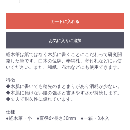
カートに入れる
お気に入りに追加
経木筆は紙ではなく木肌に書くことにこだわって研究開
発した筆です。白木の位牌、奉納札、寄付札などにお使
いください。また、和紙、布地などにも使用できます。
お買い物を続ける
カートへ進む
特徴
◆木肌に書いても穂先のまとまりがあり消耗が少ない。
◆木肌に負けない腰の強さと書きやすさが持続します。
◆丈夫で耐久性に優れています。
仕様
●経木筆・小 ●直径6×長さ30mm ●一箱・3本入