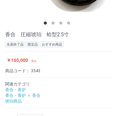
香合 圧縮琥珀 蛤型2.5寸
生産終了品
限定品
おすすめ商品
￥165,000
税込
商品コード：
3543
関連カテゴリ
香合・香炉
香合・香炉
＞
香合
琥珀商品