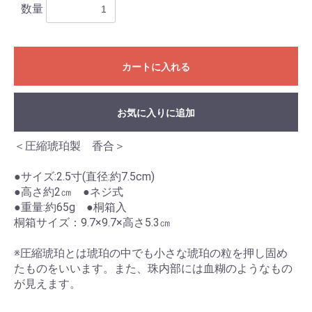
数量
カートに入れる
お気に入りに追加
＜圧縮琥珀製 香合＞
●サイズ:2.5寸(直径:約7.5cm)
お買い物を続ける
カートへ進む
●高さ約2㎝ ●ネジ式
●重量:約65g ●桐箱入
桐箱サイズ：9.7×9.7×高さ5.3㎝
※圧縮琥珀とは琥珀の中でも小さな琥珀の粒を押し固め
たものをいいます。また、珠内部には血糊のようなもの
が見えます。