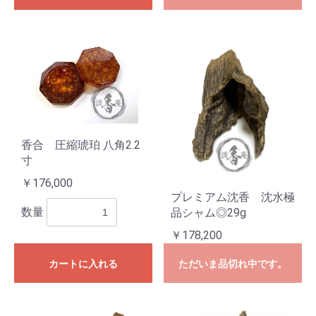
香合 圧縮琥珀 八角2.2
寸
￥176,000
プレミアム沈香 沈水極
数量
品シャム◎29g
￥178,200
カートに入れる
ただいま品切れ中です。