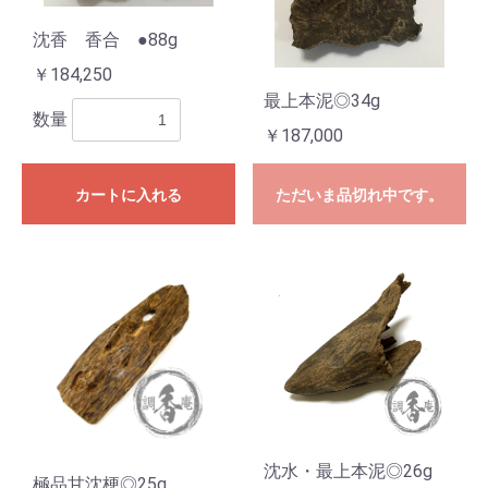
沈香 香合 ●88g
￥184,250
最上本泥◎34g
数量
￥187,000
カートに入れる
ただいま品切れ中です。
沈水・最上本泥◎26g
極品甘沈梗◎25g