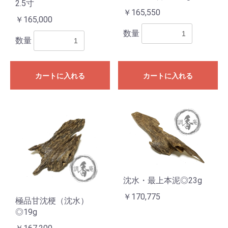
2.5寸
￥165,550
￥165,000
数量
数量
カートに入れる
カートに入れる
沈水・最上本泥◎23g
￥170,775
極品甘沈梗（沈水）
◎19g