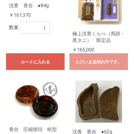
沈香 香合 ●84g
￥161,370
数量
極上沈香くらべ（馬蹄・
黒タニ） 限定品
￥165,000
カートに入れる
ただいま品切れ中です。
香合 圧縮琥珀 蛤型
沈香 香合 ●62g