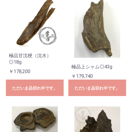
お買い物を続ける
カートへ進む
極品甘沈梗（沈水）
◎18g
極品上シャム◎43g
￥178,200
￥179,740
ただいま品切れ中です。
ただいま品切れ中です。